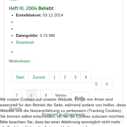
Heft III, 2004
Beliebt
Erstelldatum:
03.12.2014
Dateigröße:
3.74 MB
Download
Weiterlesen...
Start
Zurück
1
2
3
4
5
6
7
9
Weiter
8
Ende
Wir nutzen Cookies auf unserer Website. Einige von ihnen sind
essenziell für den Betrieb der Seite, während andere uns helfen, diese
Zurück
Website und die Nutzererfahrung zu verbessern (Tracking Cookies).
Powered by jDownloads
Sie können selbst entscheiden, ob Sie die Cookies zulassen möchten.
Bitte beachten Sie, dass bei einer Ablehnung womöglich nicht mehr