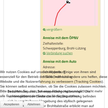
vergrößern
Anreise mit dem ÖPNV
Zielhaltestelle:
Schweppenburg, Brohl-Lützing
Verbindung suchen
Anreise mit dem Auto
Adresse:
Schweppenburg
Wir nutzen Cookies auf unserer Website. Einige von ihnen sind
56656 Brohl-Lützing
essenziell für den Betrieb der Seite, während andere uns helfen, diese
Website und die Nutzererfahrung zu verbessern (Tracking Cookies).
Sie können selbst entscheiden, ob Sie die Cookies zulassen möchten.
Bitte beachten Sie, dass bei einer Ablehnung womöglich nicht mehr
Bedarfshaltepunkt „Schweppenburg-Heilbrunnen“. Die
alle Funktionalitäten der Seite zur Verfügung stehen.
namensgebenden Bestandteile der Bezeichnung befinden
sich in unmittelbarer Umgebung des idyllisch gelegenen
Akzeptieren
Ablehnen
Haltepunkts. Jenseits der Brohltalstraße erblickt man auf